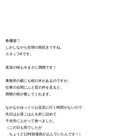
春爛漫♡
しかしながら生憎の雨続きですね。
スタッフKです。
尾道の桜も今まさに満開です！
事務所の横にも桜の木があるのですが、
仕事の合間にふと窓の外を見ると、
満開の桜が癒してくれます。
なかなかゆっくりお花見に行く時間がないので
先日はお昼ごはんを折に詰めて
千光寺に上がって食べました。
（この日も雨でしたが
　ちょうど12時前後雨が止んでいたんです！）