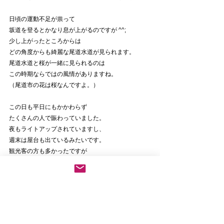
日頃の運動不足が祟って
坂道を登るとかなり息が上がるのですが ^^;
少し上がったところからは
どの角度からも綺麗な尾道水道が見られます。
尾道水道と桜が一緒に見られるのは
この時期ならではの風情がありますね。
（尾道市の花は桜なんですよ。）
この日も平日にもかかわらず
たくさんの人で賑わっていました。
夜もライトアップされていますし、
週末は屋台も出ているみたいです。
観光客の方も多かったですが
地元の方は鍋をされている方も！
ほんの束の間でしたが
とってもリフレッシュできました。