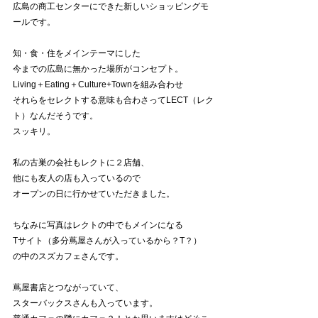
広島の商工センターにできた新しいショッピングモ
ールです。
知・食・住をメインテーマにした
今までの広島に無かった場所がコンセプト。
Living＋Eating＋Culture+Townを組み合わせ
それらをセレクトする意味も合わさってLECT（レク
ト）なんだそうです。
スッキリ。
私の古巣の会社もレクトに２店舗、
他にも友人の店も入っているので
オープンの日に行かせていただきました。
ちなみに写真はレクトの中でもメインになる
Tサイト（多分蔦屋さんが入っているから？T？）
の中のスズカフェさんです。
蔦屋書店とつながっていて、
スターバックスさんも入っています。