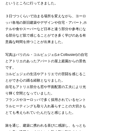
というところに行ってきました。
３日づつくらいで泊まる場所を変えながら、ヨーロ
ッパ各地の新旧建築やデザインや住宅・アパート,ホ
テルや食やスーパーなど日本と違う部分や参考にな
る部分など肌で感じることができ多く学びのある有
意義な時間を持つことが出来ました。
写真はパリのル・コルビュジェ(Le Colbusier)の自宅
とアトリエのあったアパートの屋上庭園からの景色
です。
コルビュジェの生活やアトリエでの苦闘を感じるこ
とができ心の踊る経験となりました。
自宅もアトリエ部分も窓や平面配置の工夫により光
り輝く空間となっていました。
フランスやヨーロッパで多く採用されているセント
ラルヒーティングも取り入れ暮らすことの大切さも
とても考えられていたんだなと感じました。
旅を通じ、建築に携われる喜びに感謝し、もっとも