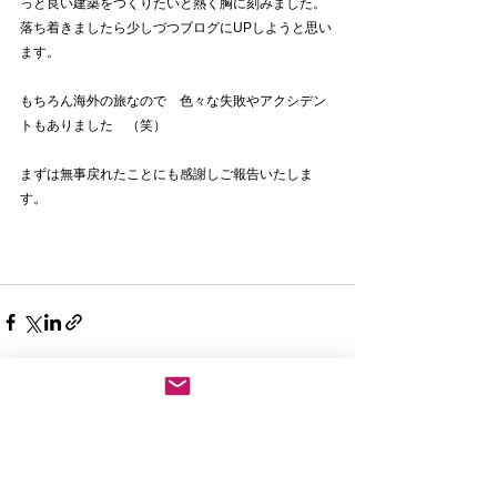
っと良い建築をつくりたいと熱く胸に刻みました。
落ち着きましたら少しづつブログにUPしようと思い
ます。
もちろん海外の旅なので　色々な失敗やアクシデン
トもありました　（笑）
まずは無事戻れたことにも感謝しご報告いたしま
す。
すべて表示
最新記事