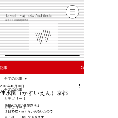
​Takeshi Fujimoto Architects
藤本武士建築設計事務所
記事
全ての記事
2018年10月10日
全ての記事
佳水園（かすいえん）京都
カテゴリー 1
先日の京都の建築巡りは
カテゴリー 2
２日で42ｋｍくらいあるいたので
もう少し　UPしておきます。