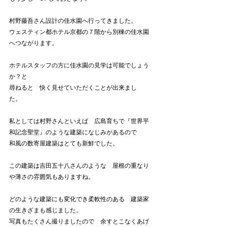
村野藤吾さん設計の佳水園へ行ってきました。
ウェスティン都ホテル京都の７階から別棟の佳水園
へつながります。
ホテルスタッフの方に佳水園の見学は可能でしょう
か？と
尋ねると　快く見せていただくことが出来まし
た。　
私としては村野さんといえば　広島育ちで『世界平
和記念聖堂』のような建築になじみがあるので
和風の数寄屋建築はとても新鮮でした。
この建築は吉田五十八さんのような　屋根の重なり
や薄さの雰囲気もありますね。
どのような建築にも変化でき柔軟性のある　建築家
の生きざまも感じました。
写真もたくさん撮りましたので　余すとこなくあげ