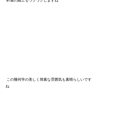
 軒裏の細工もワクワクしますね
 この幾何学の美しく簡素な雰囲気も素晴らしいです
ね